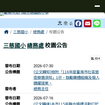
臺南市北門區三慈國民小學全球資訊
導覽列
跳至主內容區
工具列
大
中
小
頁尾區域
主內容區域
Home
三慈國小
總務處
校園公告
三慈國小
總務處
校園公告
654
新聞列表
發布日期
2026-07-30
公告標題
[公文轉知]檢附「116年度臺南市社區營
造徵選須知」1份，鼓勵團體組織及個人
踴躍提案。
發布者
總務主任
發布日期
2026-07-16
公告標題
(公文轉達)本市115年聯合婚禮活動訂於