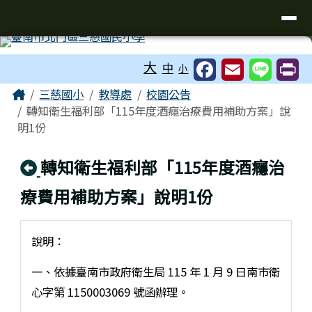
臺南市北門區三慈國民小學全球資訊
導覽列
跳至主內容區
工具列
大
中
小
頁尾區域
主內容區域
Home
三慈國小
教導處
校園公告
轉知衛生福利部「115年度酒癮治療費用補助方案」說
明1份
回上頁
轉知衛生福利部「115年度酒癮治
療費用補助方案」說明1份
說明：
一、依據臺南市政府衛生局 115 年 1 月 9 日南市衛
心字第 1150003069 號函辦理。