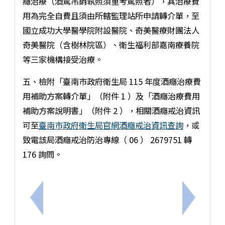
癮治療（酒駕吊銷執照須重考駕照者），其治療費
用為完全自費且須由所轄監理站所申請轉介單，至
國立成功大學醫學院附設醫院、奇美醫療財團法人
奇美醫院（含樹林院區）、衛生福利部嘉南療養院
等三家機構接受治療。
五、檢附「臺南市政府衛生局 115 年度酒癮治療費
用補助方案轉介單」（附件 1 ）及「酒癮治療費用
補助方案說明書」（附件 2 ），相關酒癮戒治資訊
可至
臺南市政府衛生局官網酒癮戒治資訊查詢
，或
致電該局酒癮戒治防治專線（ 06 ） 2679751 轉
176 詢問。
上一筆：轉知本府衛生局為提供女性藥癮者醫療支持及
下一筆：