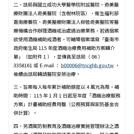
二、該局與國立成功大學醫學院附設醫院、奇美醫
療財團法人奇美醫院（含樹林院區）、衛生福利部
嘉南療養院、奇美醫療財團法人柳營奇美醫院等醫
療機構合作辦理酒癮戒治處遇治療業務，若遇個案
欲使用酒癮補助戒酒者，可輔導個案填寫「臺南市
政府衛生局 115 年度酒癮治療費用補助方案轉介
單」（如附件 1 ），並傳真至該局（ 06 ）
3358161 或 E-mail ：
b00006@tncghb.gov.tw
，
後續由該局轉請醫院安排治療。
三、旨案每人每年累計補助額度以 4 萬元為限，補
助時間： 115 年 1 月 1 日起至年度「酒癮治療服務
方案」計畫補助經費用罄（公務預算與家防基金合
併計算）。
四、另酒駕防制教育及酒癮治療實施管理辦法之酒