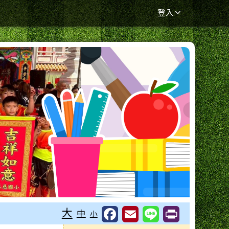
登入
大
中
小