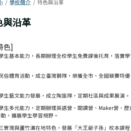
區域
小
學校簡介
特色與沿革
上頁
色與沿革
特色]
視學生基本能力，長期辦理全校學生免費課後托育，落實學
展民俗體育活動，成立臺灣獅隊，榮獲全市、全國競賽特優
視學生藝文能力發展，成立陶笛隊，定期社區與成果展演。
學生多元能力，定期辦理英語營、閱讀營、Maker營、歷
活動，擴展學生學習視野。
合三寮灣與蘆竹溝在地特色，發展「大王爺子孫」校本課程