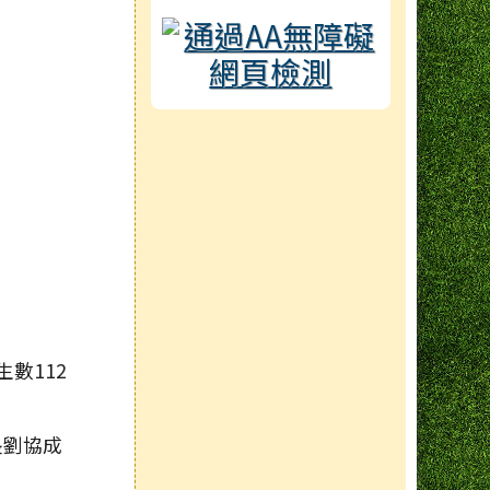
數112
長劉協成