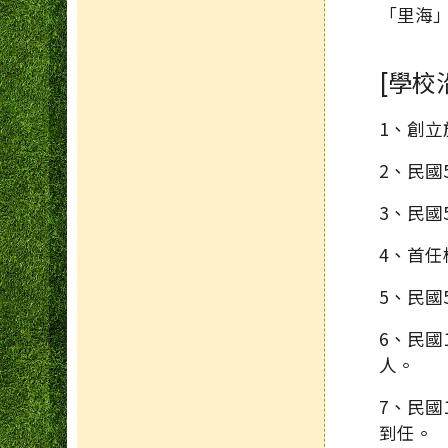
「里海
[學校
1、創立
2、民國
3、民國
4、首
5、民國
6、民國
人。
7、民國
到任。