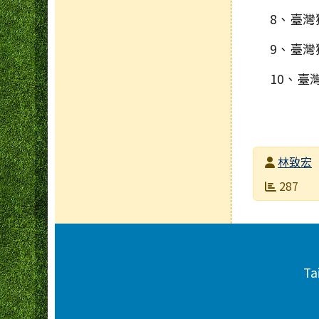
8、臺灣
9、臺灣
10、臺
發布者
林致宏
發布日期
瀏覽次數
287
頁尾區域內容
Ta