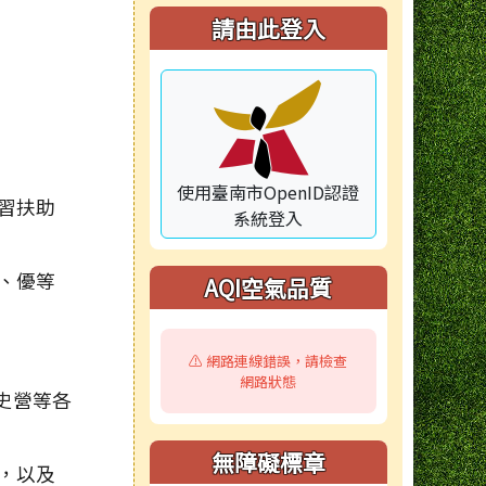
右邊區域內容
請由此登入
使用臺南市OpenID認證
習扶助
系統登入
、優等
AQI空氣品質
⚠️ 網路連線錯誤，請檢查
網路狀態
史營等各
無障礙標章
，以及