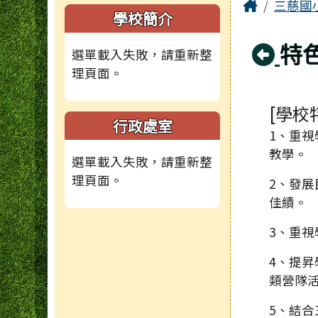
頁尾區域
主內容
Home
三慈國
左邊區域內容
學校簡介
回
特
選單載入失敗，請重新整
理頁面。
[學校
行政處室
1、重
教學。
選單載入失敗，請重新整
理頁面。
2、發
佳績。
3、重
4、提昇
類營隊
5、結