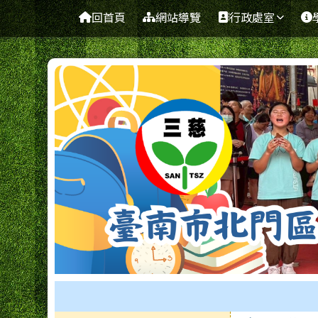
臺南市北門區三慈國民小
導覽列
跳至主內容區
回首頁
網站導覽
行政處室
工具列